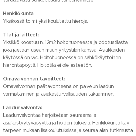
Henkilökunta
Yksikössä toimii yksi koulutettu hieroja.
Tilat ja laitteet:
Yksikkö koostuu n. 12m2 hoitohuoneesta ja odotustilasta,
joka jaetaan usean muun yritystilan kanssa. Asiakkaiden
käytössä on wc. Hoitohuoneessa on sähkökäyttöinen
hierontapöytä. Hoitotila ei ole esteetön.
Omavalvonnan tavoitteet:
Omavalvonnan päätavoitteena on palvelun laadun
varmistaminen ja asiakasturvallisuuden takaaminen.
Laadunvalvonta:
Laadunvalvontaa harjoitetaan seuraamalla
asiakastyytyväisyyttä ja hoidon tuloksia. Henkilökunta käy
tarpeen mukaan lisäkoulutuksissa ja seuraa alan tutkimusta