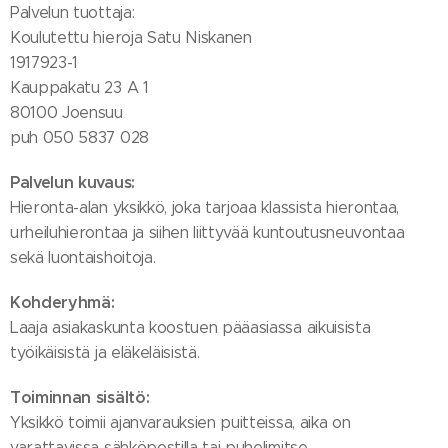
Palvelun tuottaja:
Koulutettu hieroja Satu Niskanen
1917923-1
Kauppakatu 23 A 1
80100 Joensuu
puh 050 5837 028
Palvelun kuvaus:
Hieronta-alan yksikkö, joka tarjoaa klassista hierontaa,
urheiluhierontaa ja siihen liittyvää kuntoutusneuvontaa
sekä luontaishoitoja.
Kohderyhmä:
Laaja asiakaskunta koostuen pääasiassa aikuisista
työikäisistä ja eläkeläisistä.
Toiminnan sisältö:
Yksikkö toimii ajanvarauksien puitteissa, aika on
varattavissa sähköpostilla tai puhelimitse.