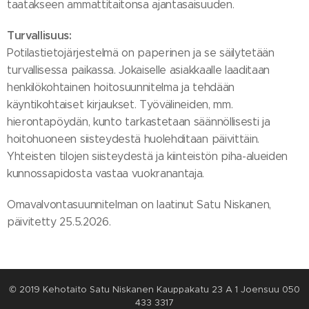
taatakseen ammattitaitonsa ajantasaisuuden.
Turvallisuus:
Potilastietojärjestelmä on paperinen ja se säilytetään
turvallisessa paikassa. Jokaiselle asiakkaalle laaditaan
henkilökohtainen hoitosuunnitelma ja tehdään
käyntikohtaiset kirjaukset. Työvälineiden, mm.
hierontapöydän, kunto tarkastetaan säännöllisesti ja
hoitohuoneen siisteydestä huolehditaan päivittäin.
Yhteisten tilojen siisteydestä ja kiinteistön piha-alueiden
kunnossapidosta vastaa vuokranantaja.
Omavalvontasuunnitelman on laatinut Satu Niskanen,
päivitetty 25.5.2026.
© 2019 Kehotaito Satu Niskanen Kauppakatu 23 A 1 Joensuu 050
433 3317